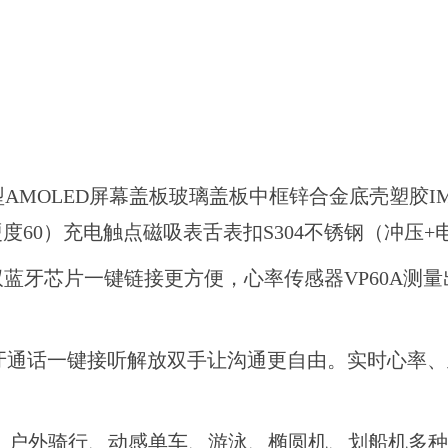
幕类型AMOLED屏幕盖板玻璃盖板中框锌合金底壳塑胶
60）充电触点磁吸表舌表扣S304不锈钢（冲压+
单芯双蓝牙芯片一键链接更方便，心率传感器VP60A
牙通话一键接听解放双手让沟通更自由。实时心率、
山、户外骑行、动感单车、游泳、椭圆机、划船机多