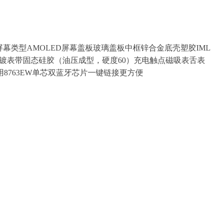
寸屏幕类型AMOLED屏幕盖板玻璃盖板中框锌合金底壳塑胶IML
镀表带固态硅胶（油压成型，硬度60）充电触点磁吸表舌表
采用8763EW单芯双蓝牙芯片一键链接更方便